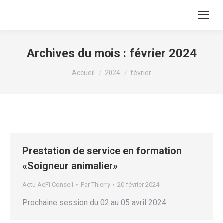
Archives du mois :
février 2024
Vous êtes ici :
Accueil
2024
février
Prestation de service en formation
«Soigneur animalier»
Actu AcFI Conseil
Par
Thierry
20 février 2024
Prochaine session du 02 au 05 avril 2024.