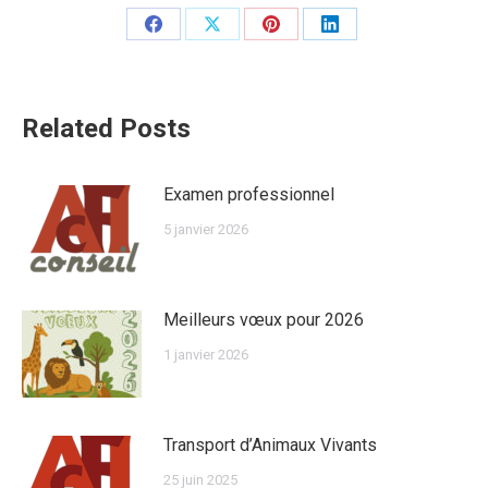
Partager
Partager
Partager
Partager
sur
sur
sur
sur
Facebook
X
Pinterest
LinkedIn
Related Posts
Examen professionnel
5 janvier 2026
Meilleurs vœux pour 2026
1 janvier 2026
Transport d’Animaux Vivants
25 juin 2025