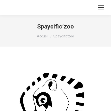
Spaycific’zoo
Vous êtes ici :
Accueil
Spaycific’zoo