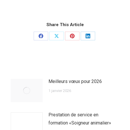
Share This Article
Partager
Partager
Partager
Partager
sur
sur
sur
sur
Facebook
X
Pinterest
LinkedIn
Meilleurs vœux pour 2026
1 janvier 2026
Prestation de service en
formation «Soigneur animalier»