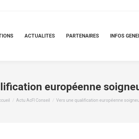
TIONS
ACTUALITES
PARTENAIRES
INFOS GENE
lification européenne soigneu
us êtes ici :
cueil
Actu AcFI Conseil
Vers une qualification européenne soigne