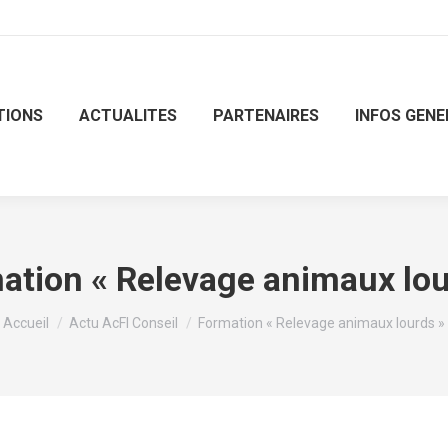
TIONS
ACTUALITES
PARTENAIRES
INFOS GENE
ation « Relevage animaux lou
Vous êtes ici :
Accueil
Actu AcFI Conseil
Formation « Relevage animaux lourds »