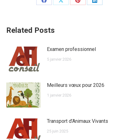
Partager
Partager
Partager
Partager
sur
sur
sur
sur
Facebook
X
Pinterest
LinkedIn
Related Posts
Examen professionnel
5 janvier 2026
Meilleurs vœux pour 2026
1 janvier 2026
Transport d’Animaux Vivants
25 juin 2025