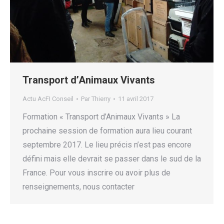
Transport d’Animaux Vivants
Actu AcFI Conseil
Par
Thierry
11 avril 2017
Formation « Transport d’Animaux Vivants » La
prochaine session de formation aura lieu courant
septembre 2017. Le lieu précis n’est pas encore
défini mais elle devrait se passer dans le sud de la
France. Pour vous inscrire ou avoir plus de
renseignements, nous contacter